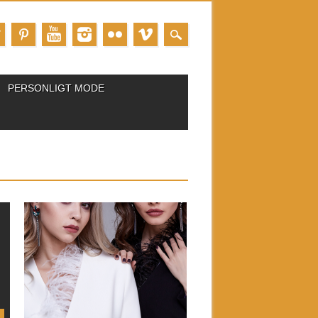
PERSONLIGT MODE
september 23, 2020
MATCHA SMINKET MED
KLÄDERNA
När det kommer till en komplett look
räcker det ju inte...
▶