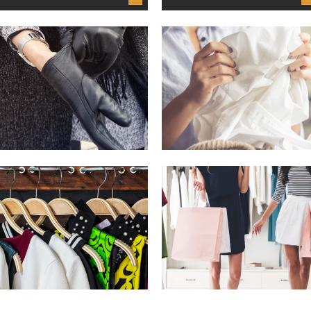
augusti 26, 2020
augusti 14, 2020
HÖSTENS MODE 2020
TA HAND OM DINA
KLÄDER OCH
Efter en härlig sommar med shorts, tunna
ACCESSOARER
strandklänningar och badkläder är...
Vill du att ditt favoritplagg ska hålla tills du
tröttnat på...
▶
▶
maj 16, 2019
april 01, 2019
DIN GUIDE TILL
SHOPPA SMARTARE – HA
SOMMARENS SÄKRASTE
RÅD MED DIN NYA
GARDEROB
GARDEROB
Nu är det sommar och garderoben ska
Som fashionista är shopping och kläder
ständigt uppgraderas. Vad ska...
inte bara ett roligt inslag...
▶
▶