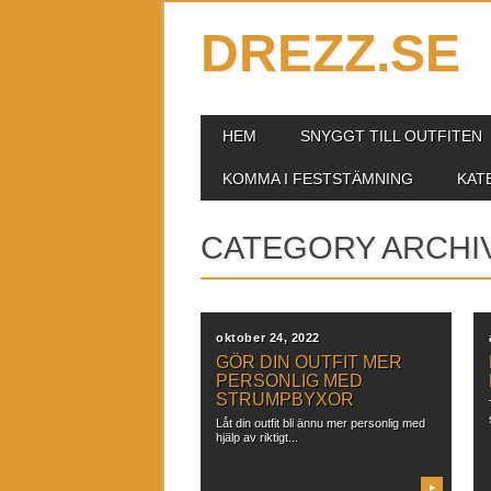
DREZZ.SE
MAIN MENU
Skip to content
HEM
SNYGGT TILL OUTFITEN
KOMMA I FESTSTÄMNING
KAT
CATEGORY ARCHI
oktober 24, 2022
GÖR DIN OUTFIT MER
PERSONLIG MED
STRUMPBYXOR
Låt din outfit bli ännu mer personlig med
hjälp av riktigt...
▶