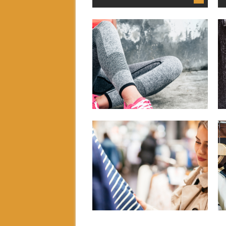
augusti 28, 2020
HITTA PASSANDE PLAGG
Kläder är något som vi regelbundet letar
efter och vissa gånger...
▶
april 02, 2020
KLÄDSHOPPNING ÅT
HONOM
Att köpa kläder till sig själv kan vara svårt
nog ibland....
▶