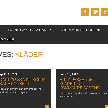
TRENDIGA ACCESSOARER
SHOPPA BILLIGT ONLINE
EGORIER
VES:
KLÄDER
april 11, 2022
mars 11, 2022
DÄRFÖR SKA DU BÖRJA
HITTA PASSANDE
BÄRA KORSETT
KLÄDER FÖR
KOMMANDE SÄSONG
Trots att det har gått ungefär 100 år
sedan kvinnor övergick...
I skrivande stund har det i vissa delar av
landet redan...
▶
▶