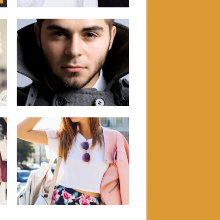
juni 02, 2020
KLÄDERNA GÖR
MANNEN
Det sägs att kläderna gör mannen och
det kan stämma i...
▶
maj 07, 2018
MÅSTEN TILL VÅR OCH
SOMMAR
Som värmen äntligen börjar svepa in
över landet är det verkligen...
▶