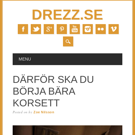
DREZZ.SE
MAIN MENU
Skip to content
MENU
DÄRFÖR SKA DU
BÖRJA BÄRA
KORSETT
Posted on
by
Zoe Nilsson