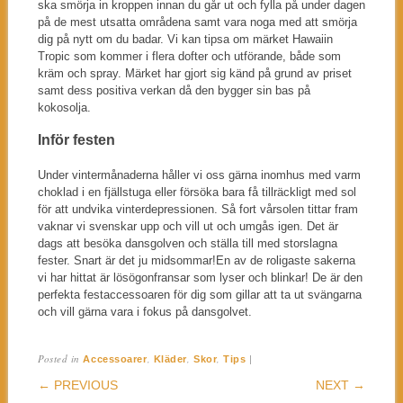
ska smörja in kroppen innan du går ut och fylla på under dagen
på de mest utsatta områdena samt vara noga med att smörja
dig på nytt om du badar. Vi kan tipsa om märket Hawaiin
Tropic som kommer i flera dofter och utförande, både som
kräm och spray. Märket har gjort sig känd på grund av priset
samt dess positiva verkan då den bygger sin bas på
kokosolja.
Inför festen
Under vintermånaderna håller vi oss gärna inomhus med varm
choklad i en fjällstuga eller försöka bara få tillräckligt med sol
för att undvika vinterdepressionen. Så fort vårsolen tittar fram
vaknar vi svenskar upp och vill ut och umgås igen. Det är
dags att besöka dansgolven och ställa till med storslagna
fester. Snart är det ju midsommar!En av de roligaste sakerna
vi har hittat är lösögonfransar som lyser och blinkar! De är den
perfekta festaccessoaren för dig som gillar att ta ut svängarna
och vill gärna vara i fokus på dansgolvet.
Posted in
,
,
,
|
Accessoarer
Kläder
Skor
Tips
POST NAVIGATION
← PREVIOUS
NEXT →